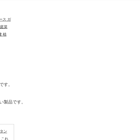
ース ガ
家庭菜
建 植
です。
い製品です。
タン
 これ