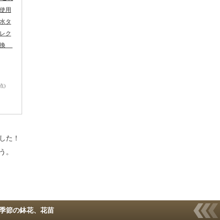
使用
水タ
レク
引換
時点)
した！
う。
季節の鉢花、花苗