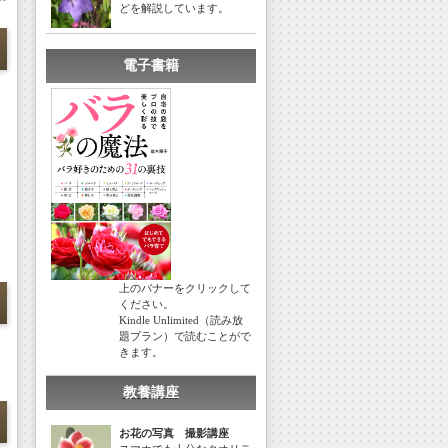
どを解説しています。
電子書籍
上のバナーをクリックして
ください。
Kindle Unlimited（読み放
題プラン）で読むことがで
きます。
教養講座
お花の写真 撮影講座