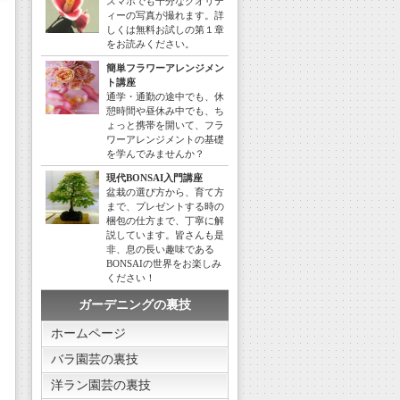
スマホでも十分なクオリテ
ィーの写真が撮れます。詳
しくは無料お試しの第１章
をお読みください。
簡単フラワーアレンジメン
ト講座
通学・通勤の途中でも、休
憩時間や昼休み中でも、ち
ょっと携帯を開いて、フラ
ワーアレンジメントの基礎
を学んでみませんか？
現代BONSAI入門講座
盆栽の選び方から、育て方
まで、プレゼントする時の
梱包の仕方まで、丁寧に解
説しています。皆さんも是
非、息の長い趣味である
BONSAIの世界をお楽しみ
ください！
ガーデニングの裏技
ホームページ
バラ園芸の裏技
洋ラン園芸の裏技