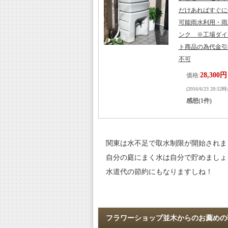
だけあればすぐに
可能雨水利用・雨
ンク ※工場ダイ
ト商品の為代金
不可
28,300円
価格:
(2016/6/23 20:52
感想(1件)
関東は水不足で取水制限が開始されま
自分の庭にまく水は自分で貯めましょ
水道代の節約にもなりますしね！
フラワーショップ並木からのお薦めの