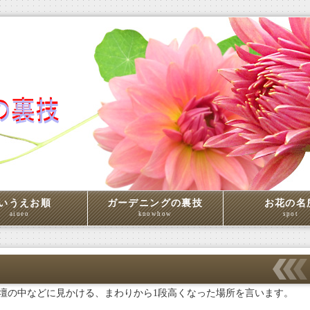
いうえお順
ガーデニングの裏技
お花の名
aiueo
knowhow
spot
壇の中などに見かける、まわりから1段高くなった場所を言います。