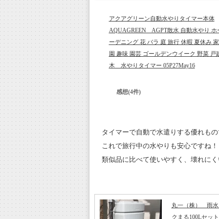
アクアグリーン自動水やりタイマー本体
AQUAGREEN AGPT散水 自動水やり ホ
ーデニング 花 バラ 庭 旅行 休暇 夏休み 
園 趣味 園芸 ゴールデンウイーク 野菜 戸
木 水やりタイマー 05P27May16
感想(4件)
タイマーで自動で水遣りする優れもの
これで旅行中の水やりも安心ですね！
類似品に比べて使いやすく、壊れにく
丸一（株） 雨水
クまる100Lセット