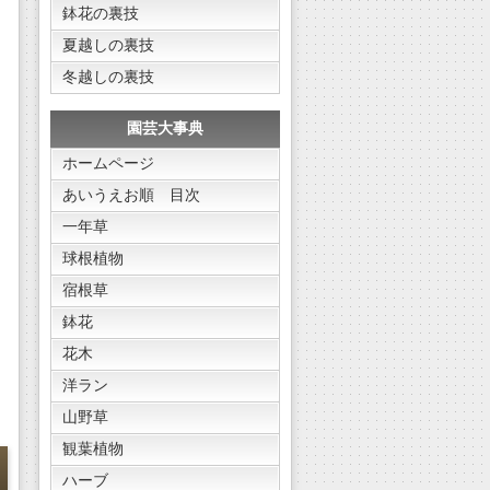
鉢花の裏技
夏越しの裏技
冬越しの裏技
園芸大事典
ホームページ
あいうえお順 目次
一年草
球根植物
宿根草
鉢花
花木
洋ラン
山野草
観葉植物
ハーブ