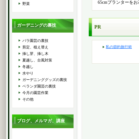
65cmプランターを
野菜
ガーデニングの裏技
PR
バラ園芸の裏技
私の節約旅行術
剪定、植え替え
挿し芽、挿し木
夏越し、台風対策
冬越し
水やり
ガーデニンググッズの裏技
ベランダ園芸の裏技
今月の園芸作業
その他
ブログ、メルマガ、講座