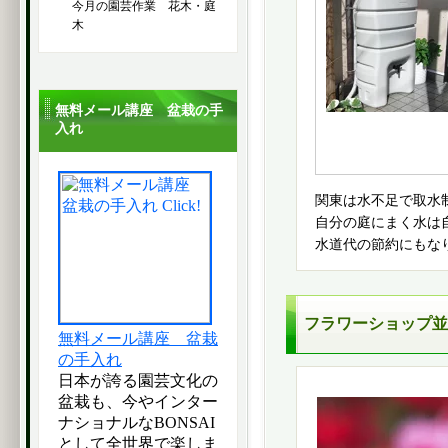
今月の園芸作業 花木・庭
木
無料メール講座 盆栽の手
入れ
関東は水不足で取水
自分の庭にまく水は
水道代の節約にもな
フラワーショップ並
無料メール講座 盆栽
の手入れ
日本が誇る園芸文化の
盆栽も、今やインター
ナショナルなBONSAI
として全世界で楽しま