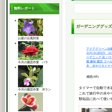
無料レポート
ガーデニンググッズ
お庭の台風対策
アクアグリーン自
AQUAGREEN A
ーデニング 花 バラ
園 趣味 園芸 ゴー
今月の園芸作業 バラ
木 水やりタイマー 0
感想(4件)
タイマーで自動で水
今月の園芸作業 洋ラン
これで旅行中の水や
類似品に比べて使い