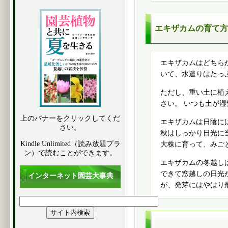
エキザカムの育て方
エキザカムはどちら
いて、水遣りはたっ
ただし、重い土に植
さい。 いつも土が
上のバナーをクリックしてくだ
エキザカムは日陰に
さい。
秋はしっかり日光に
Kindle Unlimited（読み放題プラ
大株に育って、みご
ン）で読むことができます。
エキザカムの冬越し
できて窓越しの日光
インターネット園芸大事典
が、発芽にはやはり