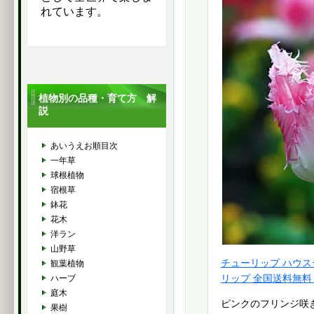
れています。
植物別の品種・育て方 解
説
あいうえお順目次
一年草
球根植物
宿根草
鉢花
花木
洋ラン
山野草
チューリップ ハウス
観葉植物
ハーブ
リップ 全国送料無料
庭木
ピンクのフリンジ咲
果樹