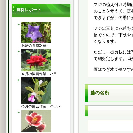
フジの植え付け時期
無料レポート
のことを考えて、藤
できますが、冬季に
フジは真冬に花芽を
物ですので、下枝や
くなります。
お庭の台風対策
ただし、徒長枝には
で弱剪定します。 
藤はつぎ木で殖やす
今月の園芸作業 バラ
藤の名所
今月の園芸作業 洋ラン