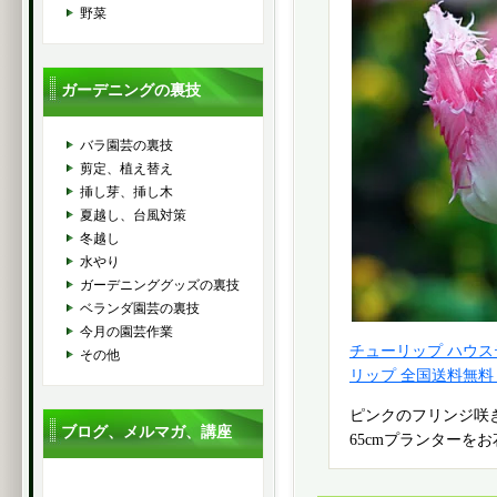
野菜
ガーデニングの裏技
バラ園芸の裏技
剪定、植え替え
挿し芽、挿し木
夏越し、台風対策
冬越し
水やり
ガーデニンググッズの裏技
ベランダ園芸の裏技
今月の園芸作業
チューリップ ハウス
その他
リップ 全国送料無料
ピンクのフリンジ咲
ブログ、メルマガ、講座
65cmプランターを