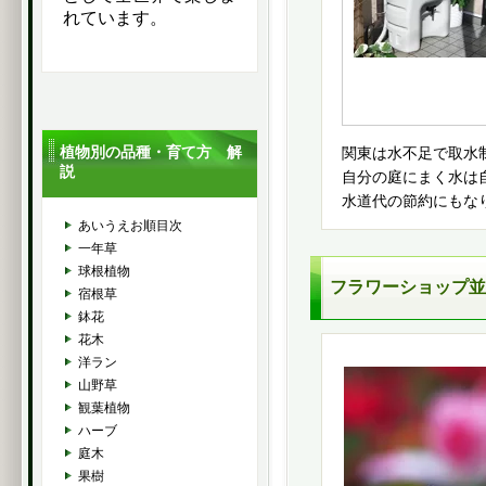
れています。
植物別の品種・育て方 解
関東は水不足で取水
説
自分の庭にまく水は
水道代の節約にもな
あいうえお順目次
一年草
球根植物
フラワーショップ並
宿根草
鉢花
花木
洋ラン
山野草
観葉植物
ハーブ
庭木
果樹