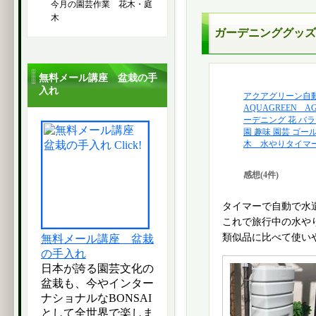
今月の園芸作業 花木・庭
木
ガーデニンググッズ
無料メール講座 盆栽の手
入れ
アクアグリーン自
AQUAGREEN A
ーデニング 花 バラ
園 趣味 園芸 ゴー
木 水やりタイマー 0
感想(4件)
タイマーで自動で水
これで旅行中の水や
類似品に比べて使い
無料メール講座 盆栽
の手入れ
日本が誇る園芸文化の
盆栽も、今やインター
ナショナルなBONSAI
として全世界で楽しま