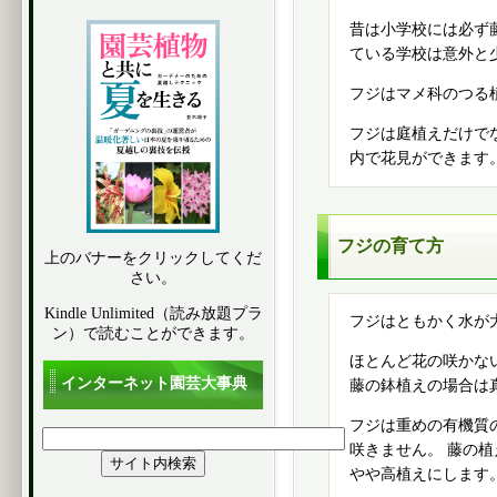
昔は小学校には必ず
ている学校は意外と
フジはマメ科のつる
フジは庭植えだけで
内で花見ができます
フジの育て方
上のバナーをクリックしてくだ
さい。
Kindle Unlimited（読み放題プラ
フジはともかく水が
ン）で読むことができます。
ほとんど花の咲かな
インターネット園芸大事典
藤の鉢植えの場合は
フジは重めの有機質
咲きません。 藤の
やや高植えにします