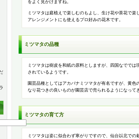
をよく見かけますね。
ミツマタは庭植えで楽しむのもよし、生け花や茶花で楽
アレンジメントにも使えるプロ好みの花木です。
ミツマタの品種
ミツマタは樹皮を和紙の原料としますが、四国なででは
だ
されているようです。
園芸品種としてはアカバナミツマタが有名ですが、黄色
プラ
なり花つきの良いものが園芸店で売られるようになって
。
ミツマタの育て方
ミツマタは姿に似合わず寒がりですので、仙台以北での栽