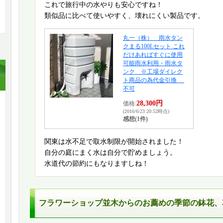
これで旅行中の水やりも安心ですね！
類似品に比べて使いやすく、壊れにくい製品です。
丸一（株） 雨水タン
クまる100Lセット これ
だけあればすぐに使用
可能雨水利用・雨水タ
ンク ※工場ダイレク
ト商品の為代金引換
不可
28,300円
価格:
(2016/6/23 20:52時点)
感想(1件)
関東は水不足で取水制限が開始されました！
自分の庭にまく水は自分で貯めましょう。
水道代の節約にもなりますしね！
フラワーショップ並木
からのお薦めの季節の鉢花、