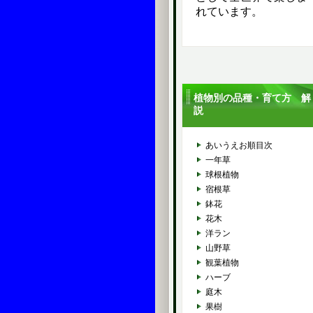
れています。
植物別の品種・育て方 解
説
あいうえお順目次
一年草
球根植物
宿根草
鉢花
花木
洋ラン
山野草
観葉植物
ハーブ
庭木
果樹