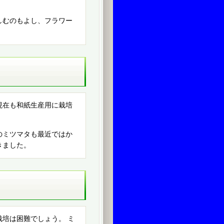
しむのもよし、フラワー
現在も和紙生産用に栽培
のミツマタも最近ではか
きました。
培は困難でしょう。 ミ