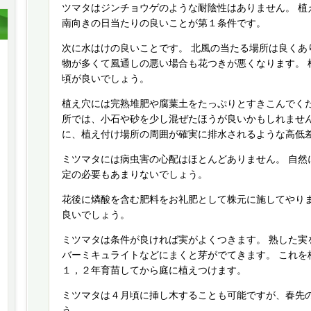
ツマタはジンチョウゲのような耐陰性はありません。 植
南向きの日当たりの良いことが第１条件です。
次に水はけの良いことです。 北風の当たる場所は良くあ
物が多くて風通しの悪い場合も花つきが悪くなります。 
頃が良いでしょう。
植え穴には完熟堆肥や腐葉土をたっぷりとすきこんでくだ
所では、小石や砂を少し混ぜたほうが良いかもしれません
に、植え付け場所の周囲が確実に排水されるような高低
ミツマタには病虫害の心配はほとんどありません。 自然
定の必要もあまりないでしょう。
花後に燐酸を含む肥料をお礼肥として株元に施してやりま
良いでしょう。
ミツマタは条件が良ければ実がよくつきます。 熟した実
バーミキュライトなどにまくと芽がでてきます。 これを
１，２年育苗してから庭に植えつけます。
ミツマタは４月頃に挿し木することも可能ですが、春先
う。