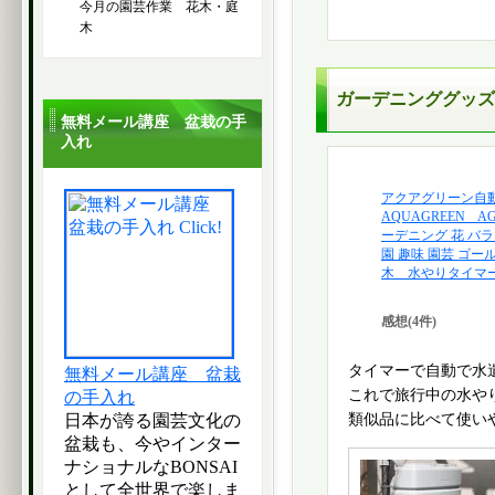
今月の園芸作業 花木・庭
木
ガーデニンググッズ
無料メール講座 盆栽の手
入れ
アクアグリーン自
AQUAGREEN A
ーデニング 花 バラ
園 趣味 園芸 ゴー
木 水やりタイマー 0
感想(4件)
タイマーで自動で水
無料メール講座 盆栽
これで旅行中の水や
の手入れ
日本が誇る園芸文化の
類似品に比べて使い
盆栽も、今やインター
ナショナルなBONSAI
として全世界で楽しま