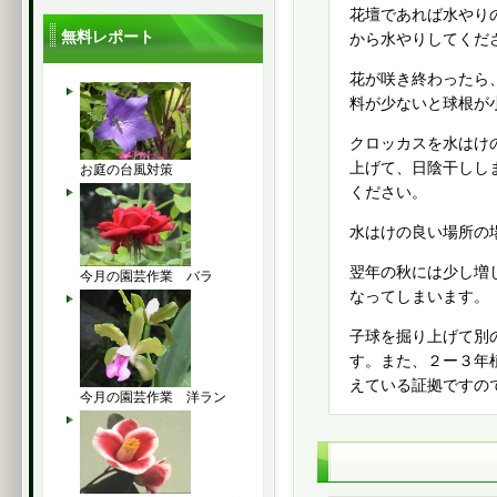
花壇であれば水やり
無料レポート
から水やりしてくだ
花が咲き終わったら
料が少ないと球根が
クロッカスを水はけ
上げて、日陰干しし
お庭の台風対策
ください。
水はけの良い場所の
翌年の秋には少し増
今月の園芸作業 バラ
なってしまいます。
子球を掘り上げて別
す。また、２ー３年
えている証拠ですの
今月の園芸作業 洋ラン