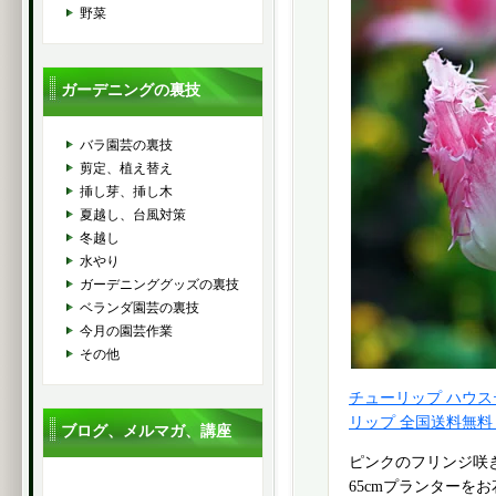
野菜
ガーデニングの裏技
バラ園芸の裏技
剪定、植え替え
挿し芽、挿し木
夏越し、台風対策
冬越し
水やり
ガーデニンググッズの裏技
ベランダ園芸の裏技
今月の園芸作業
その他
チューリップ ハウス
リップ 全国送料無料
ブログ、メルマガ、講座
ピンクのフリンジ咲
65cmプランターを