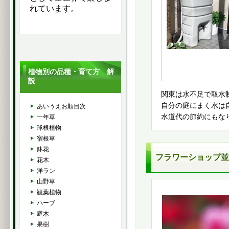
れています。
植物別の品種・育て方 解
説
関東は水不足で取水
自分の庭にまく水は
あいうえお順目次
水道代の節約にもな
一年草
球根植物
宿根草
鉢花
フラワーショップ並
花木
洋ラン
山野草
観葉植物
ハーブ
庭木
果樹