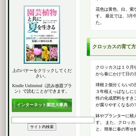
花色は黄色、白、紫
す。 最近では、3
た。
クロッカスの育て方
クロッカスは１０月
上のバナーをクリックしてくだ
から春にかけて日の
さい。
球根２個分くらいの
Kindle Unlimited（読み放題プラ
ン）で読むことができます。
３年植えっぱなしに
性の化成肥料をすき
インターネット園芸大事典
が腐りやすくなるの
鉢やプランターに植
す。 また、クロッ
と、簡単に春の寄せ