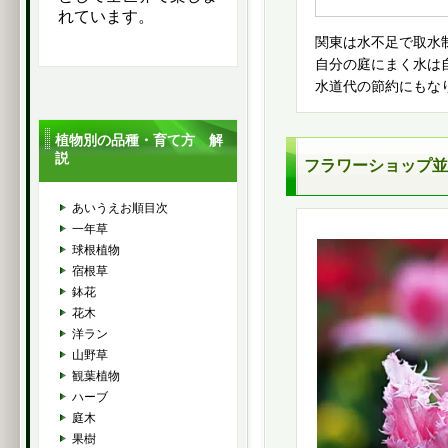
れています。
関東は水不足で取水
自分の庭にまく水は
水道代の節約にもな
植物別の品種・育て方 解
説
フラワーショップ並
あいうえお順目次
一年草
球根植物
宿根草
鉢花
花木
洋ラン
山野草
観葉植物
ハーブ
庭木
果樹