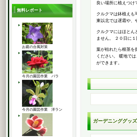
良い場所に植えつけ
無料レポート
クルクマは鉢植えも
東以北では遅霜や、
クルクマにはほとん
ません。 ２０日に
お庭の台風対策
葉が枯れたら根茎を
ください。 暖地で
ができます。
今月の園芸作業 バラ
今月の園芸作業 洋ラン
ガーデニンググッズ