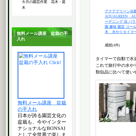
今月の園芸作業 花木・庭
木
アクアグリーン自
AQUAGREEN A
ーデニング 花 バラ
園 趣味 園芸 ゴー
木 水やりタイマー 0
無料メール講座 盆栽の手
入れ
感想(4件)
タイマーで自動で水
これで旅行中の水や
類似品に比べて使い
無料メール講座 盆栽
の手入れ
日本が誇る園芸文化の
盆栽も、今やインター
ナショナルなBONSAI
として全世界で楽しま