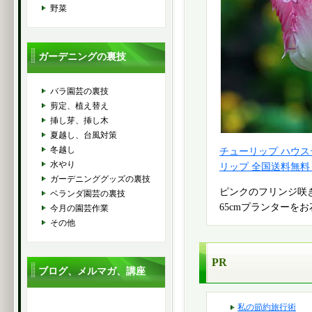
野菜
ガーデニングの裏技
バラ園芸の裏技
剪定、植え替え
挿し芽、挿し木
夏越し、台風対策
冬越し
チューリップ ハウス
水やり
リップ 全国送料無料
ガーデニンググッズの裏技
ピンクのフリンジ咲
ベランダ園芸の裏技
65cmプランターを
今月の園芸作業
その他
PR
ブログ、メルマガ、講座
私の節約旅行術