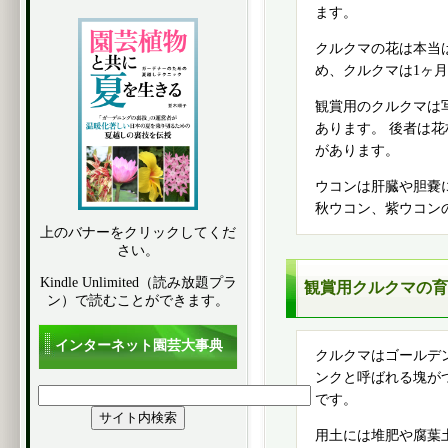
ます。
クルクマの花は本当
め、クルクマは1ヶ
観賞用のクルクマは
あります。 後者は
があります。
ウコンは肝臓や胆嚢
秋ウコン、紫ウコン
上のバナーをクリックしてくだ
さい。
Kindle Unlimited（読み放題プラ
観賞用クルクマの育
ン）で読むことができます。
インターネット園芸大事典
クルクマはゴールデ
ンクと呼ばれる塊が
です。
用土には堆肥や腐葉