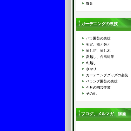
野菜
ガーデニングの裏技
バラ園芸の裏技
剪定、植え替え
挿し芽、挿し木
夏越し、台風対策
冬越し
水やり
ガーデニンググッズの裏技
ベランダ園芸の裏技
今月の園芸作業
その他
ブログ、メルマガ、講座