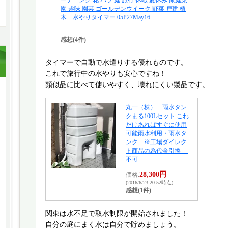
ーデニング 花 バラ 庭 旅行 休暇 夏休み 家庭菜
園 趣味 園芸 ゴールデンウイーク 野菜 戸建 植
木 水やりタイマー 05P27May16
感想(4件)
タイマーで自動で水遣りする優れものです。
これで旅行中の水やりも安心ですね！
類似品に比べて使いやすく、壊れにくい製品です。
丸一（株） 雨水タン
クまる100Lセット これ
だけあればすぐに使用
可能雨水利用・雨水タ
ンク ※工場ダイレク
ト商品の為代金引換
不可
28,300円
価格:
(2016/6/23 20:52時点)
感想(1件)
関東は水不足で取水制限が開始されました！
自分の庭にまく水は自分で貯めましょう。