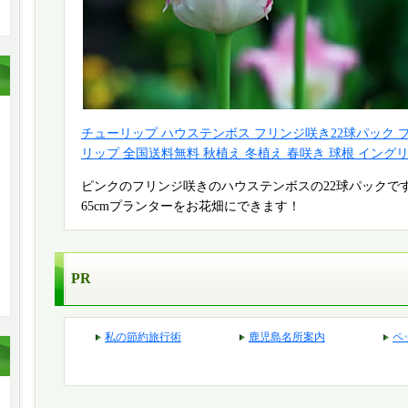
チューリップ ハウステンボス フリンジ咲き22球パック 
リップ 全国送料無料 秋植え 冬植え 春咲き 球根 イング
ピンクのフリンジ咲きのハウステンボスの22球パックで
65cmプランターをお花畑にできます！
PR
私の節約旅行術
鹿児島名所案内
ペ