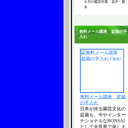
今月の園芸作業 花木・庭
木
無料メール講座 盆栽の手
入れ
無料メール講座 盆栽
の手入れ
日本が誇る園芸文化の
盆栽も、今やインター
ナショナルなBONSAI
として全世界で楽しま