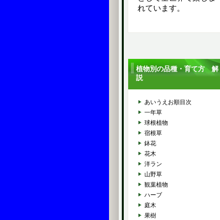
れています。
植物別の品種・育て方 解
説
あいうえお順目次
一年草
球根植物
宿根草
鉢花
花木
洋ラン
山野草
観葉植物
ハーブ
庭木
果樹