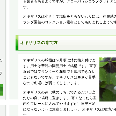
る業者もあるようですが、クローバ（シロツメクサ）と
す。
オキザリスは小さくて場所をとらないわりには、存在感
ランダ園芸のコレクション素材としても好まれるようで
オキザリスの育て方
だ
オキザリスの球根は９月頃に鉢に植え付けま
す。用土は普通の園芸用土で結構です。 東京
近辺ではプランターや花壇でも栽培できない
プラ
こともないですが、オキザリスは寒さが苦手
。
なので冬場には弱ってしまいます。
オキザリスの鉢は秋のうちはできるだけ日当
たりの良い場所に置きます。 寒くなったら室
内やフレームに入れてやりますが、日光不足
にならないように注意しましょう。 オキザリスは環境が
す。