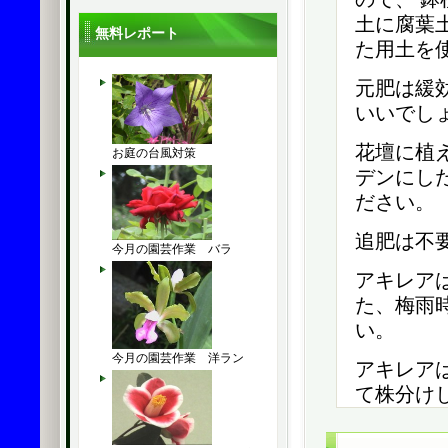
土に腐葉
無料レポート
た用土を
元肥は緩
いいでし
花壇に植
お庭の台風対策
デンにし
ださい。
追肥は不
今月の園芸作業 バラ
アキレア
た、梅雨
い。
今月の園芸作業 洋ラン
アキレア
て株分け