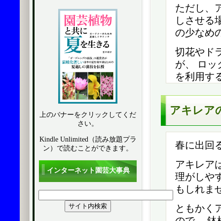
ただし、
しさせる
の少なめ
切花やド
が、 ロ
を利用す
アキレア
上のバナーをクリックしてくだ
さい。
Kindle Unlimited（読み放題プラ
春に出回
ン）で読むことができます。
アキレア
インターネット園芸大事典
理がしや
もしれま
ともかく
ので、 