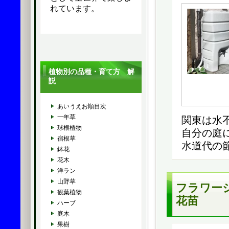
れています。
植物別の品種・育て方 解
説
あいうえお順目次
一年草
関東は水
球根植物
自分の庭
宿根草
水道代の
鉢花
花木
洋ラン
山野草
フラワー
観葉植物
花苗
ハーブ
庭木
果樹