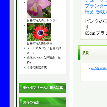
プランター
植え 春咲
お花の写真のカレンダー
ピンクの
す
65cmプ
お花の写真撮影講座
メールマガジン「お花大好
PR
き！」
現代BONSAI入門講座（無
料）
今週の園芸作業
私の節約旅
著作権フリーのお花の写真
お花の名所