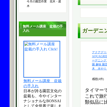
今月の園芸作業 花木・庭
木
無料メール講座 盆栽の手
ガーデニ
入れ
アクアグリ
AQUAGR
ーデニング 
園 趣味 園
木 水やりタイ
感想(4件)
無料メール講座 盆栽
の手入れ
タイマー
日本が誇る園芸文化の
これで旅
盆栽も、今やインター
ナショナルなBONSAI
類似品に
として全世界で楽しま