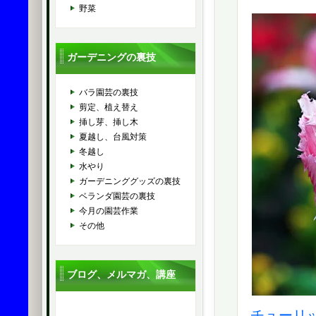
野菜
ガーデニングの裏技
バラ園芸の裏技
剪定、植え替え
挿し芽、挿し木
夏越し、台風対策
冬越し
水やり
ガーデニンググッズの裏技
ベランダ園芸の裏技
今月の園芸作業
その他
ブログ、メルマガ、講座
チューリッ