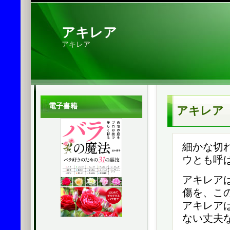
アキレア
アキレア
電子書籍
アキレア
細かな切
ウとも呼
アキレア
傷を、こ
アキレア
ない丈夫