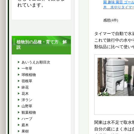
園 趣味 園芸 ゴー
れています。
木 水やりタイマー 0
感想(4件)
タイマーで自動で水
これで旅行中の水や
植物別の品種・育て方 解
類似品に比べて使い
説
あいうえお順目次
一年草
球根植物
宿根草
鉢花
花木
洋ラン
山野草
観葉植物
ハーブ
関東は水不足で取水
庭木
自分の庭にまく水は
果樹