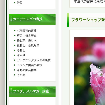
水道代の節約にもな
野菜
ガーデニングの裏技
フラワーショップ並
バラ園芸の裏技
剪定、植え替え
挿し芽、挿し木
夏越し、台風対策
冬越し
水やり
ガーデニンググッズの裏技
ベランダ園芸の裏技
今月の園芸作業
その他
ブログ、メルマガ、講座