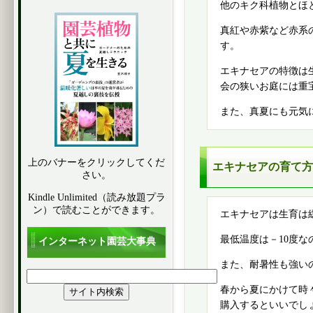
他のキク科植物とほ
真紅や赤紫など赤系
す。
エキナセアの特徴は
会の狭いお庭には重
また、真夏にも元気
上のバナーをクリックしてくだ
エキナセアの育て方
さい。
Kindle Unlimited（読み放題プラ
ン）で読むことができます。
エキナセアは生育は
最低温度は－10度
インターネット園芸大事典
また、耐暑性も強い
春から夏にかけて時
購入するといいでし