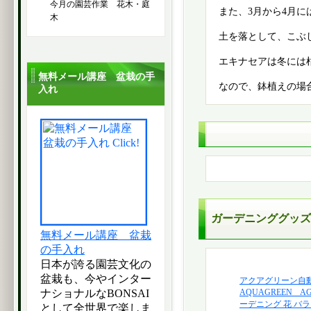
今月の園芸作業 花木・庭
また、3月から4月
木
土を落として、こぶ
エキナセアは冬には
無料メール講座 盆栽の手
なので、鉢植えの場
入れ
ガーデニンググッズ
無料メール講座 盆栽
の手入れ
日本が誇る園芸文化の
盆栽も、今やインター
アクアグリーン自
ナショナルなBONSAI
AQUAGREEN A
ーデニング 花 バラ
として全世界で楽しま