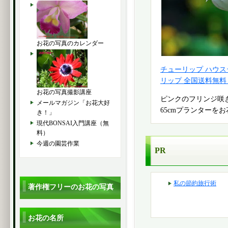
お花の写真のカレンダー
チューリップ ハウス
リップ 全国送料無料
お花の写真撮影講座
ピンクのフリンジ咲
メールマガジン「お花大好
65cmプランターを
き！」
現代BONSAI入門講座（無
料）
今週の園芸作業
PR
私の節約旅行術
著作権フリーのお花の写真
お花の名所